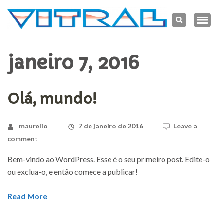
Vitral
Indústria de
Transformação
Manau
de Vidro em
Manaus
janeiro 7, 2016
Olá, mundo!
maurelio
7 de janeiro de 2016
Leave a
comment
Bem-vindo ao WordPress. Esse é o seu primeiro post. Edite-o
ou exclua-o, e então comece a publicar!
Read More