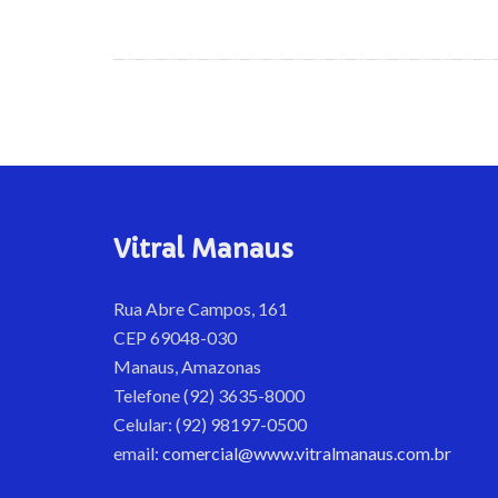
Vitral Manaus
Rua Abre Campos, 161
CEP 69048-030
Manaus, Amazonas
Telefone (92) 3635-8000
Celular: (92) 98197-0500
email:
comercial@www.vitralmanaus.com.br