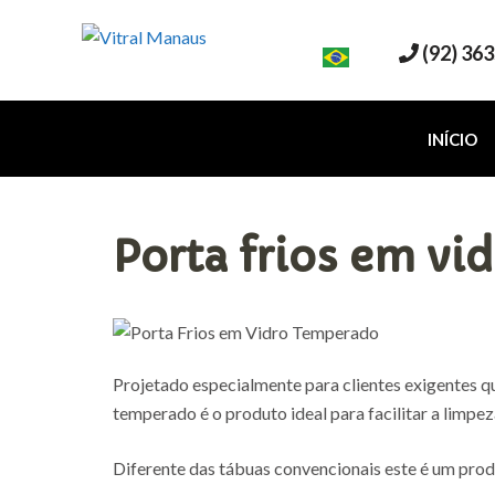
(92) 36
VITRAL MANAUS
Indústria de Transformação de Vidro em Manaus
INÍCIO
Porta frios em vi
Projetado especialmente para clientes exigentes qu
temperado é o produto ideal para facilitar a limpez
Diferente das tábuas convencionais este é um prod